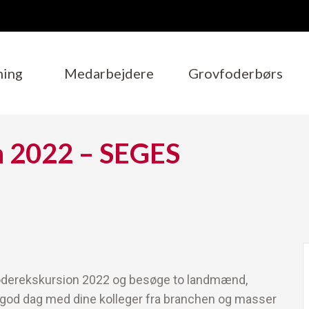
ning
Medarbejdere
Grovfoderbørs
n 2022 – SEGES
foderekskursion 2022 og besøge to landmænd,
n god dag med dine kolleger fra branchen og masser