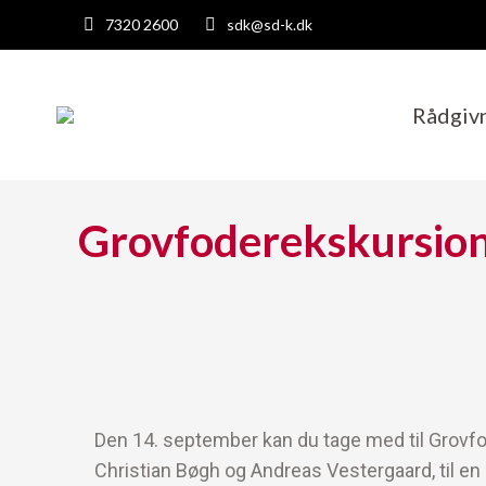
7320 2600
sdk@sd-k.dk
Rådgiv
Grovfoderekskursio
Den 14. september kan du tage med til Grov
Christian Bøgh og Andreas Vestergaard, til e