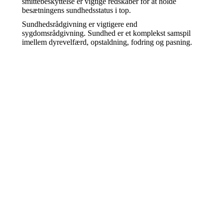
smittebeskyttelse er vigtige redskaber for at holde
besætningens sundhedsstatus i top.
Sundhedsrådgivning er vigtigere end
sygdomsrådgivning. Sundhed er et komplekst samspil
imellem dyrevelfærd, opstaldning, fodring og pasning.
Søren M. Knudsen
Kvægbrugskonsulent
• Smittebesk./salmonella
• Grovfoder
• Gårdråd
• Kødkvæg
smk@sd-k.dk
4013 2225