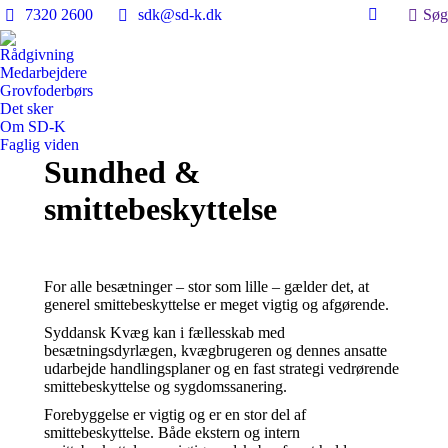
Search
7320 2600
sdk@sd-k.dk
Søg
Facebook
page
Rådgivning
opens
Medarbejdere
in
Grovfoderbørs
Det sker
new
Om SD-K
window
Faglig viden
Sundhed &
smittebeskyttelse
For alle besætninger – stor som lille – gælder det, at
generel smittebeskyttelse er meget vigtig og afgørende.
Syddansk Kvæg kan i fællesskab med
besætningsdyrlægen, kvægbrugeren og dennes ansatte
udarbejde handlingsplaner og en fast strategi vedrørende
smittebeskyttelse og sygdomssanering.
Forebyggelse er vigtig og er en stor del af
smittebeskyttelse. Både ekstern og intern