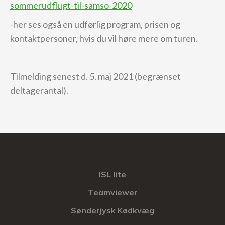
sommerudflugt-til-samso-2020
-her ses også en udførlig program, prisen og
kontaktpersoner, hvis du vil høre mere om turen.
Tilmelding senest d. 5. maj 2021 (begrænset
deltagerantal).
ISL lite
Teamviewer
Sønderjysk Kødkvæg