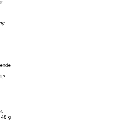
er
ing
rende
ft?
r.
 48 g