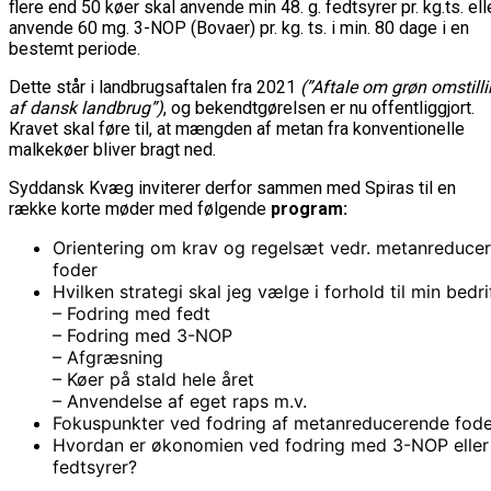
flere end 50 køer skal anvende min 48. g. fedtsyrer pr. kg.ts. ell
anvende 60 mg. 3-NOP (Bovaer) pr. kg. ts. i min. 80 dage i en
bestemt periode.
Dette står i landbrugsaftalen fra 2021
(”Aftale om grøn omstill
af dansk landbrug”)
, og bekendtgørelsen er nu offentliggjort.
Kravet skal føre til, at mængden af metan fra konventionelle
malkekøer bliver bragt ned.
Syddansk Kvæg inviterer derfor sammen med Spiras til en
række korte møder med følgende
program:
Orientering om krav og regelsæt vedr. metanreduce
foder
Hvilken strategi skal jeg vælge i forhold til min bedri
– Fodring med fedt
– Fodring med 3-NOP
– Afgræsning
– Køer på stald hele året
– Anvendelse af eget raps m.v.
Fokuspunkter ved fodring af metanreducerende fode
Hvordan er økonomien ved fodring med 3-NOP eller
fedtsyrer?