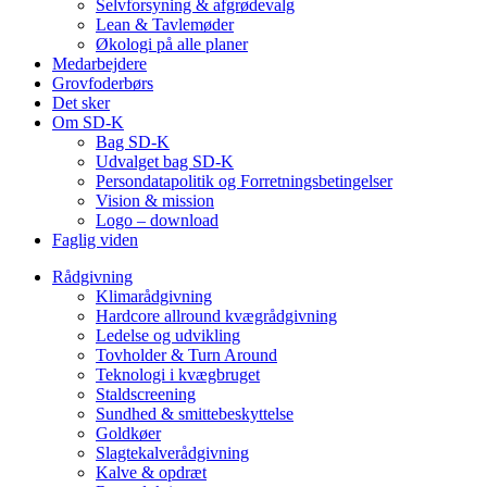
Selvforsyning & afgrødevalg
Lean & Tavlemøder
Økologi på alle planer
Medarbejdere
Grovfoderbørs
Det sker
Om SD-K
Bag SD-K
Udvalget bag SD-K
Persondatapolitik og Forretningsbetingelser
Vision & mission
Logo – download
Faglig viden
Rådgivning
Klimarådgivning
Hardcore allround kvægrådgivning
Ledelse og udvikling
Tovholder & Turn Around
Teknologi i kvægbruget
Staldscreening
Sundhed & smittebeskyttelse
Goldkøer
Slagtekalverådgivning
Kalve & opdræt