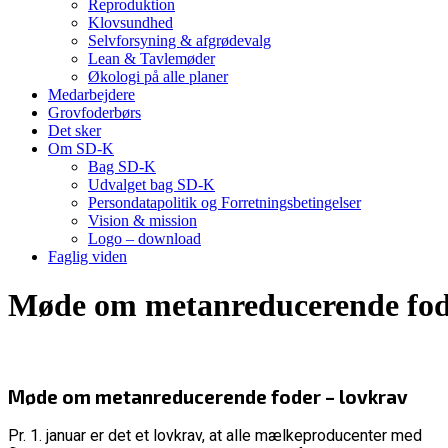
Reproduktion
Klovsundhed
Selvforsyning & afgrødevalg
Lean & Tavlemøder
Økologi på alle planer
Medarbejdere
Grovfoderbørs
Det sker
Om SD-K
Bag SD-K
Udvalget bag SD-K
Persondatapolitik og Forretningsbetingelser
Vision & mission
Logo – download
Faglig viden
Møde om metanreducerende fod
Møde om metanreducerende foder – lovkrav
Pr. 1. januar er det et lovkrav, at alle mælkeproducenter med