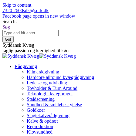
Skip to content
7320 2600
sdk@sd-k.dk
Facebook page opens in new window
Search:
Søg
Syddansk Kvæg
faglig passion og kærlighed til køer
Rådgivning
Klimarådgivning
Hardcore allround kvægrådgivning
Ledelse og udvikling
Tovholder & Turn Around
Teknologi i kvægbruget
Staldscreening
Sundhed & smittebeskyttelse
Goldkøer
Slagtekalverådgivning
Kalve & opdræt
Reproduktion
Klovsundhed