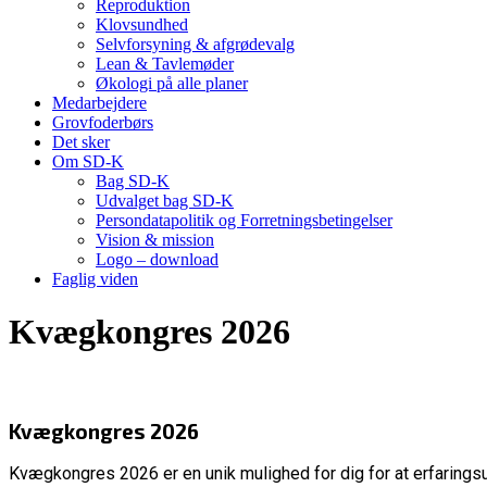
Reproduktion
Klovsundhed
Selvforsyning & afgrødevalg
Lean & Tavlemøder
Økologi på alle planer
Medarbejdere
Grovfoderbørs
Det sker
Om SD-K
Bag SD-K
Udvalget bag SD-K
Persondatapolitik og Forretningsbetingelser
Vision & mission
Logo – download
Faglig viden
Kvægkongres 2026
Kvægkongres 2026
Kvægkongres 2026 er en unik mulighed for dig for at erfaringsu