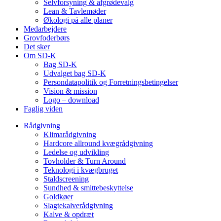
Selvforsyning & afgrødevalg
Lean & Tavlemøder
Økologi på alle planer
Medarbejdere
Grovfoderbørs
Det sker
Om SD-K
Bag SD-K
Udvalget bag SD-K
Persondatapolitik og Forretningsbetingelser
Vision & mission
Logo – download
Faglig viden
Rådgivning
Klimarådgivning
Hardcore allround kvægrådgivning
Ledelse og udvikling
Tovholder & Turn Around
Teknologi i kvægbruget
Staldscreening
Sundhed & smittebeskyttelse
Goldkøer
Slagtekalverådgivning
Kalve & opdræt