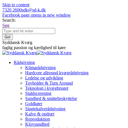
Skip to content
7320 2600
sdk@sd-k.dk
Facebook page opens in new window
Search:
Søg
Syddansk Kvæg
faglig passion og kærlighed til køer
Rådgivning
Klimarådgivning
Hardcore allround kvægrådgivning
Ledelse og udvikling
Tovholder & Turn Around
Teknologi i kvægbruget
Staldscreening
Sundhed & smittebeskyttelse
Goldkøer
Slagtekalverådgivning
Kalve & opdræt
Reproduktion
Klovsundhed