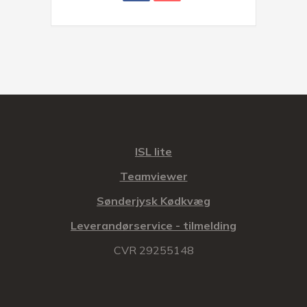
ISL lite
Teamviewer
Sønderjysk Kødkvæg
Leverandørservice - tilmelding
CVR 29255148